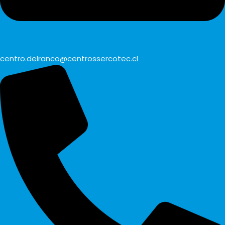
centro.delranco@centrossercotec.cl