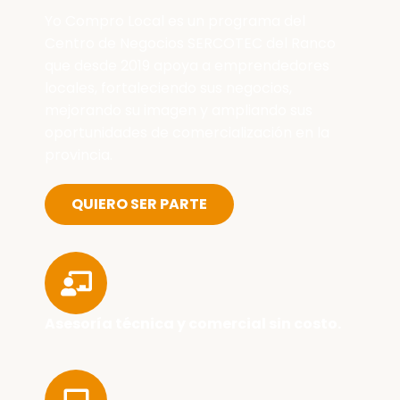
Yo Compro Local es un programa del
Centro de Negocios SERCOTEC del Ranco
que desde 2019 apoya a emprendedores
locales, fortaleciendo sus negocios,
mejorando su imagen y ampliando sus
oportunidades de comercialización en la
provincia.
QUIERO SER PARTE
Asesoría técnica y comercial sin costo.